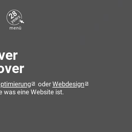
28
years
menü
ver
over
optimierung
oder
Webdesign
e was eine Website ist.