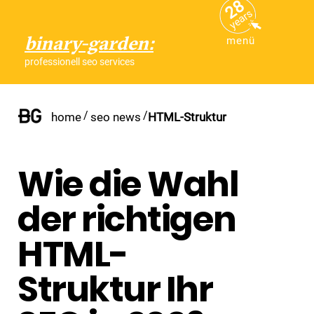
28
years
binary-garden:
menü
professionell seo services
/
/
home
seo news
HTML-Struktur
Wie die Wahl
der richtigen
HTML-
Struktur Ihr