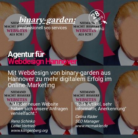
28
years
binary-garden:
professionell seo services
menü
Agentur für
Webdesign Hannover
Mit Webdesign von binary-garden aus
Hannover zu mehr digitalem Erfolg im
Online-Marketing
"Mit der neuen Website
"tolle Artikel, sehr
haben sich unsere Anfragen
informativ, Anerkennung"
vervielfacht."
Celina Räder
Reno Schinko
SEO Manager
Leiter Vertrieb
www.mcmakler.de
www.klingenberg.org