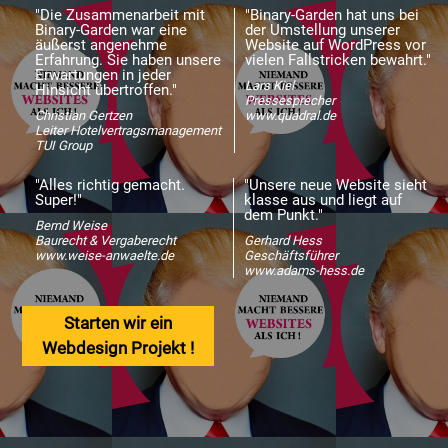
"Die Zusammenarbeit mit
"Binary-Garden hat uns bei
Binary-Garden war eine
der Umstellung unserer
äußerst angenehme
Website auf WordPress vor
Erfahrung. Sie haben unsere
vielen Fallstricken bewahrt."
Erwartungen in jeder
Lars Kiel
Hinsicht übertroffen."
Pressesprecher
Christian Gertzen
www.quadral.de
Leiter Hotelvertragsmanagement
TUI Group
"Alles richtig gemacht.
"Unsere neue Website sieht
Super!"
klasse aus und liegt auf
dem Punkt."
Bernd Weise
Baurecht & Vergaberecht
Gerhard Hess
www.weise-anwaelte.de
Geschäftsführer
www.adams-hess.de
Starten wir ein
Webdesign Projekt !